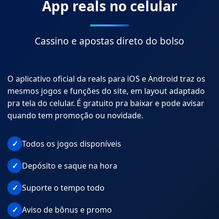
App reals no celular
Cassino e apostas direto do bolso
O aplicativo oficial da reals para iOS e Android traz os
mesmos jogos e funções do site, em layout adaptado
pra tela do celular. É gratuito pra baixar e pode avisar
quando tem promoção ou novidade.
✓
Todos os jogos disponíveis
✓
Depósito e saque na hora
✓
Suporte o tempo todo
✓
Aviso de bônus e promo