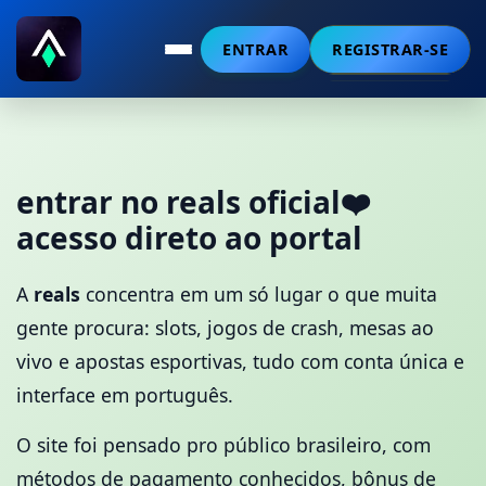
ENTRAR
REGISTRAR-SE
entrar no reals oficial❤️
acesso direto ao portal
A
reals
concentra em um só lugar o que muita
gente procura: slots, jogos de crash, mesas ao
vivo e apostas esportivas, tudo com conta única e
interface em português.
O site foi pensado pro público brasileiro, com
métodos de pagamento conhecidos, bônus de