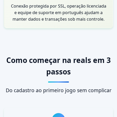
Conexão protegida por SSL, operação licenciada
e equipe de suporte em português ajudam a
manter dados e transações sob mais controle.
Como começar na reals em 3
passos
Do cadastro ao primeiro jogo sem complicar