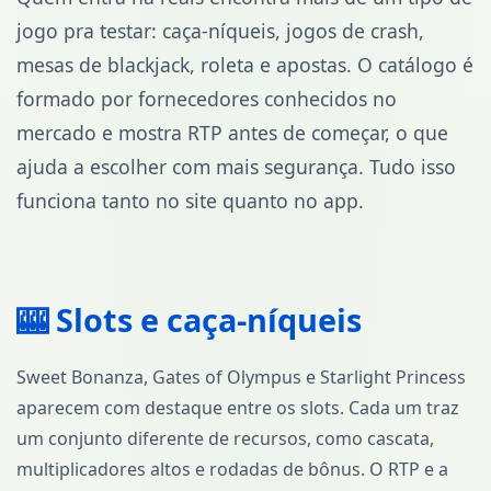
jogo pra testar: caça‑níqueis, jogos de crash,
mesas de blackjack, roleta e apostas. O catálogo é
formado por fornecedores conhecidos no
mercado e mostra RTP antes de começar, o que
ajuda a escolher com mais segurança. Tudo isso
funciona tanto no site quanto no app.
🎰 Slots e caça-níqueis
Sweet Bonanza, Gates of Olympus e Starlight Princess
aparecem com destaque entre os slots. Cada um traz
um conjunto diferente de recursos, como cascata,
multiplicadores altos e rodadas de bônus. O RTP e a