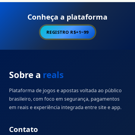
Conheça a plataforma
REGISTRO R$+1~99
Sobre a
reals
Plataforma de jogos e apostas voltada ao público
brasileiro, com foco em segurança, pagamentos
em reais e experiência integrada entre site e app.
Contato