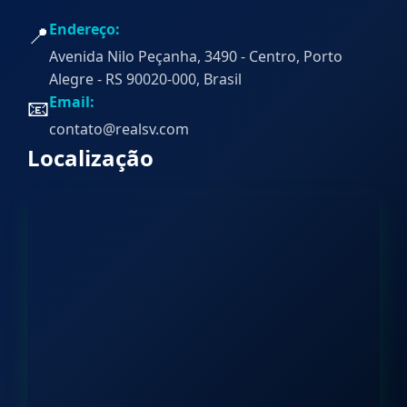
Endereço:
📍
Avenida Nilo Peçanha, 3490 - Centro, Porto
Alegre - RS 90020-000, Brasil
Email:
📧
contato@realsv.com
Localização