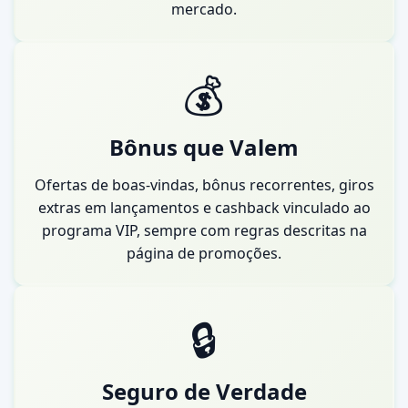
mercado.
💰
Bônus que Valem
Ofertas de boas‑vindas, bônus recorrentes, giros
extras em lançamentos e cashback vinculado ao
programa VIP, sempre com regras descritas na
página de promoções.
🔒
Seguro de Verdade