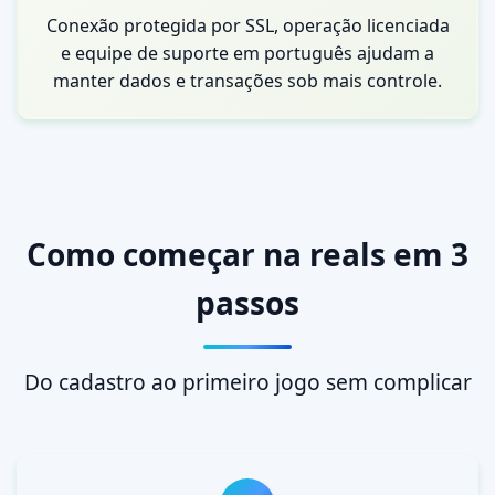
Conexão protegida por SSL, operação licenciada
e equipe de suporte em português ajudam a
manter dados e transações sob mais controle.
Como começar na reals em 3
passos
Do cadastro ao primeiro jogo sem complicar