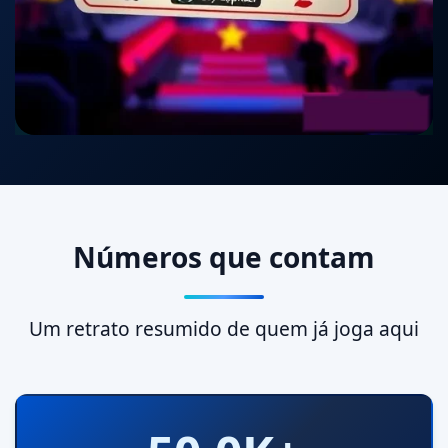
Números que contam
Um retrato resumido de quem já joga aqui