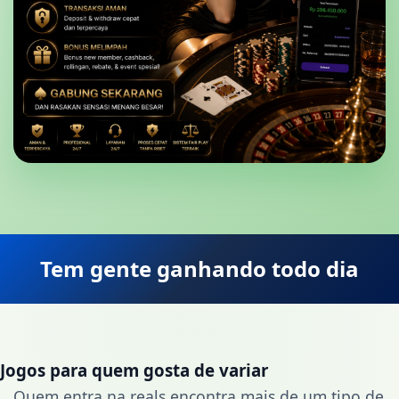
Tem gente ganhando todo dia
Jogos para quem gosta de variar
Quem entra na reals encontra mais de um tipo de