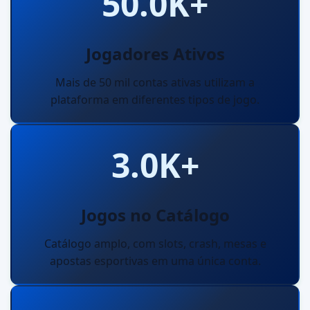
50.0K+
Jogadores Ativos
Mais de 50 mil contas ativas utilizam a
plataforma em diferentes tipos de jogo.
3.0K+
Jogos no Catálogo
Catálogo amplo, com slots, crash, mesas e
apostas esportivas em uma única conta.