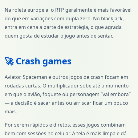
Na roleta europeia, o RTP geralmente é mais favorável
do que em variações com dupla zero. No blackjack,
entra em cena a parte de estratégia, o que agrada
quem gosta de estudar o jogo antes de sentar.
🚀 Crash games
Aviator, Spaceman e outros jogos de crash focam em
rodadas curtas. O multiplicador sobe até o momento
em que o avião, foguete ou personagem “vai embora”
— a decisão é sacar antes ou arriscar ficar um pouco
mais.
Por serem rápidos e diretos, esses jogos combinam
bem com sessões no celular. A tela é mais limpa e dá