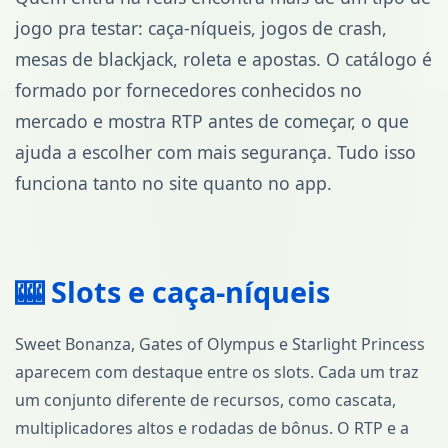
jogo pra testar: caça‑níqueis, jogos de crash,
mesas de blackjack, roleta e apostas. O catálogo é
formado por fornecedores conhecidos no
mercado e mostra RTP antes de começar, o que
ajuda a escolher com mais segurança. Tudo isso
funciona tanto no site quanto no app.
🎰 Slots e caça-níqueis
Sweet Bonanza, Gates of Olympus e Starlight Princess
aparecem com destaque entre os slots. Cada um traz
um conjunto diferente de recursos, como cascata,
multiplicadores altos e rodadas de bônus. O RTP e a