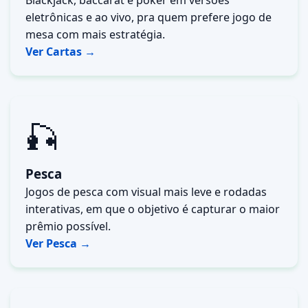
Blackjack, baccarat e poker em versões
eletrônicas e ao vivo, pra quem prefere jogo de
mesa com mais estratégia.
Ver Cartas →
🎣
Pesca
Jogos de pesca com visual mais leve e rodadas
interativas, em que o objetivo é capturar o maior
prêmio possível.
Ver Pesca →