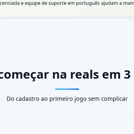
icenciada e equipe de suporte em português ajudam a mant
omeçar na reals em 3
Do cadastro ao primeiro jogo sem complicar