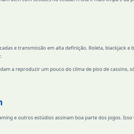
icadas e transmissão em alta definição. Roleta, blackjack e
.
udam a reproduzir um pouco do clima de piso de cassino, s
m
ing e outros estúdios assinam boa parte dos jogos. Isso va