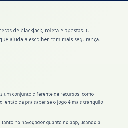
esas de blackjack, roleta e apostas. O
que ajuda a escolher com mais segurança.
az um conjunto diferente de recursos, como
o, então dá pra saber se o jogo é mais tranquilo
eis tanto no navegador quanto no app, usando a