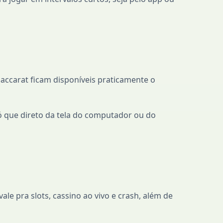
 baccarat ficam disponíveis praticamente o
ó que direto da tela do computador ou do
le pra slots, cassino ao vivo e crash, além de