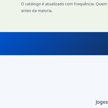
O catálogo é atualizado com frequência. Quem 
antes da maioria.
Jogos