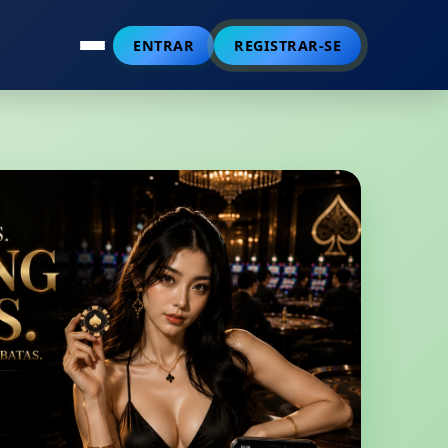
ENTRAR
REGISTRAR-SE