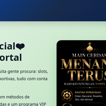
cial❤️
ortal
ta gente procura: slots,
portivas, tudo com conta
 com métodos de
ndas e um programa VIP