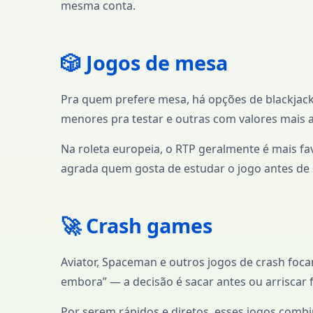
mesma conta.
🎲 Jogos de mesa
Pra quem prefere mesa, há opções de blackjack,
menores pra testar e outras com valores mais a
Na roleta europeia, o RTP geralmente é mais fa
agrada quem gosta de estudar o jogo antes de 
🚀 Crash games
Aviator, Spaceman e outros jogos de crash foc
embora” — a decisão é sacar antes ou arriscar 
Por serem rápidos e diretos, esses jogos combin