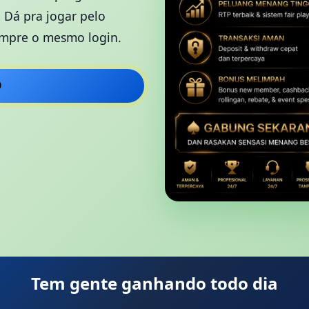
 Dá pra jogar pelo
empre o mesmo login.
9
Tem gente ganhando todo dia