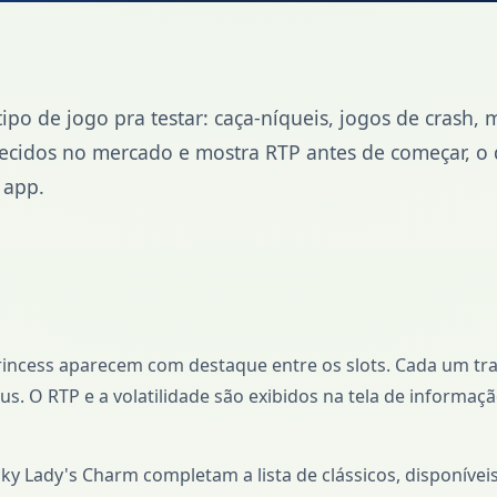
o de jogo pra testar: caça‑níqueis, jogos de crash, m
ecidos no mercado e mostra RTP antes de começar, o 
 app.
rincess aparecem com destaque entre os slots. Cada um tr
us. O RTP e a volatilidade são exibidos na tela de informaçã
ucky Lady's Charm completam a lista de clássicos, disponív