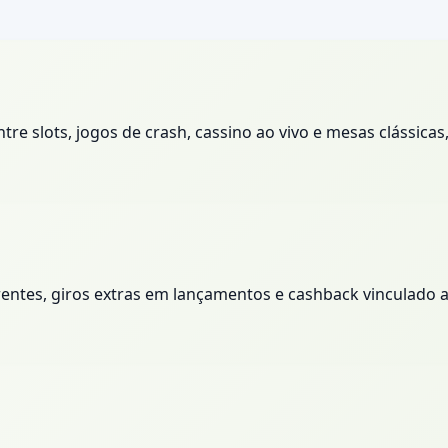
tre slots, jogos de crash, cassino ao vivo e mesas clássic
rentes, giros extras em lançamentos e cashback vinculado